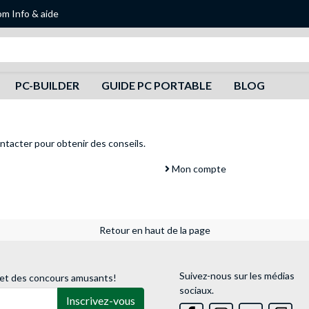
om
Info & aide
Recherche
PC-BUILDER
GUIDE PC PORTABLE
BLOG
ntacter
pour obtenir des conseils.
Mon compte
Retour en haut de la page
Suivez-nous sur les médias
 et des concours amusants!
sociaux.
Inscrivez-vous