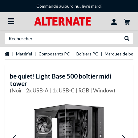
Commandé aujourd'hui, livré mardi
Recherche
Recher
Page d'accueil
Matériel
Composants PC
Boîtiers PC
Marques de boîti
be quiet!
Light Base 500 boîtier midi
tower
(Noir | 2x USB-A | 1x USB-C | RGB | Window)