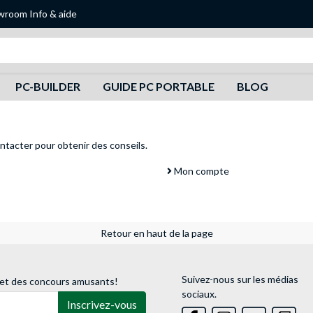
wroom
Info & aide
Recherche
PC-BUILDER
GUIDE PC PORTABLE
BLOG
ntacter
pour obtenir des conseils.
Mon compte
Retour en haut de la page
Suivez-nous sur les médias
 et des concours amusants!
sociaux.
Inscrivez-vous