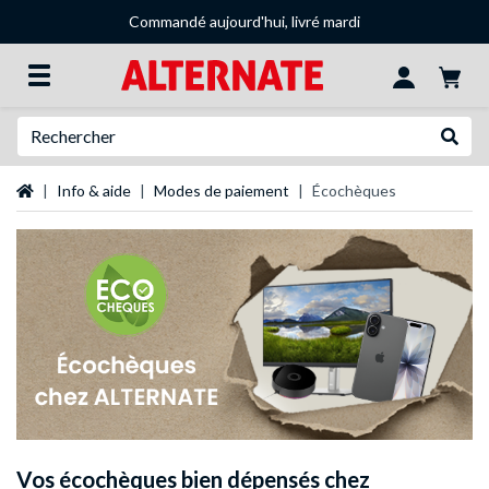
Commandé aujourd'hui, livré mardi
Recherche
Recher
Page d'accueil
Info & aide
Modes de paiement
Écochèques
Vos écochèques bien dépensés chez