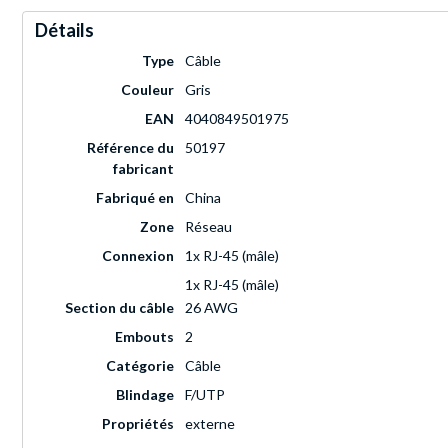
Détails
Type
Câble
Couleur
Gris
EAN
4040849501975
Référence du
50197
fabricant
Fabriqué en
China
Zone
Réseau
Connexion
1x RJ-45 (mâle)
1x RJ-45 (mâle)
Section du câble
26 AWG
Embouts
2
Catégorie
Câble
Blindage
F/UTP
Propriétés
externe