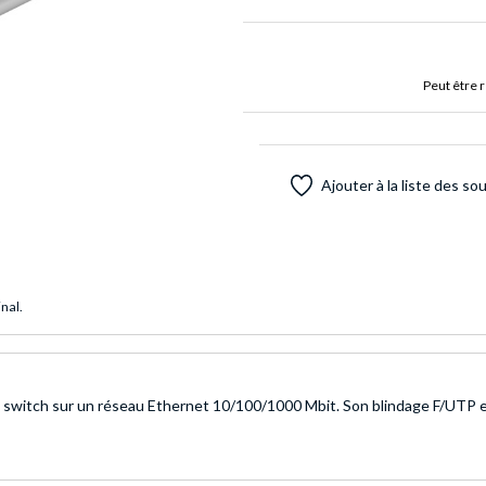
Peut être 
Ajouter à la liste des so
inal.
n switch sur un réseau Ethernet 10/100/1000 Mbit. Son blindage F/UTP 