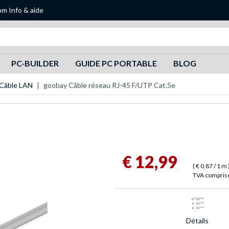
om
Info & aide
Recherche
PC-BUILDER
GUIDE PC PORTABLE
BLOG
Câble LAN
goobay Câble réseau RJ-45 F/UTP Cat.5e
€ 12,99
(
€ 0,87
/ 1 m
TVA comprise,
Détails