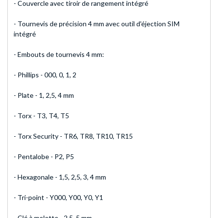
- Couvercle avec tiroir de rangement intégré
- Tournevis de précision 4 mm avec outil d'éjection SIM
intégré
- Embouts de tournevis 4 mm:
- Phillips - 000, 0, 1, 2
- Plate - 1, 2,5, 4 mm
- Torx - T3, T4, T5
- Torx Security - TR6, TR8, TR10, TR15
- Pentalobe - P2, P5
- Hexagonale - 1,5, 2,5, 3, 4 mm
- Tri-point - Y000, Y00, Y0, Y1
- Clé à molette - 2,5, 5 mm