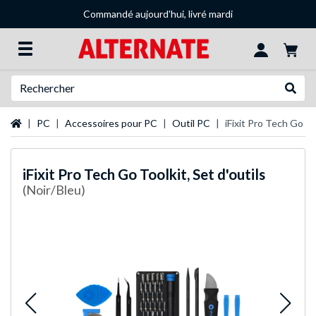
Commandé aujourd'hui, livré mardi
Recherche
Recher
Page d'accueil
PC
Accessoires pour PC
Outil PC
iFixit Pro Tech Go Too
iFixit
Pro Tech Go Toolkit, Set d'outils
(Noir/Bleu)