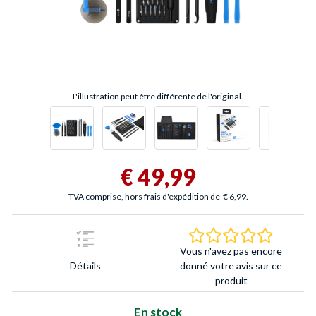
L'illustration peut être différente de l'original.
€ 49,99
TVA comprise, hors frais d'expédition de
€ 6,99
.
0.0 Étoile
Vous n'avez pas encore
Détails
donné votre avis sur ce
produit
En stock