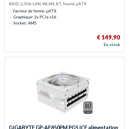
RAID, 2,5Gb-LAN, WLAN, BT, Sound, µATX
Facteur de forme: µATX
Graphique: 2x PCIe x16
Socket: AM5
€ 149,90
En stock
GIGABYTE
GP-AE850PM PG5 ICE alimentation