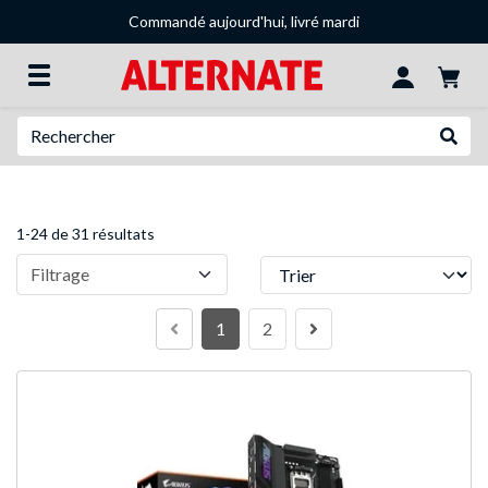
Commandé aujourd'hui, livré mardi
Recherche
Recher
1-24 de 31 résultats
Trier
Filtrage
1
2