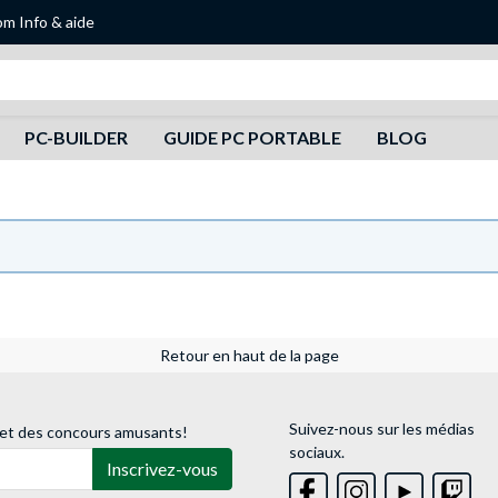
om
Info & aide
Recherche
PC-BUILDER
GUIDE PC PORTABLE
BLOG
Retour en haut de la page
Suivez-nous sur les médias
 et des concours amusants!
sociaux.
Inscrivez-vous