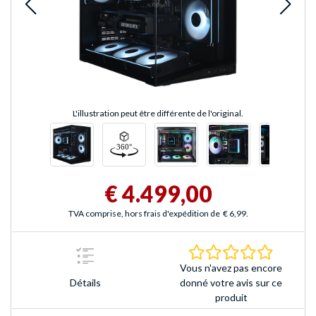
L'illustration peut être différente de l'original.
€ 4.499,00
TVA comprise, hors frais d'expédition de
€ 6,99
.
0.0 Étoile
Vous n'avez pas encore
Détails
donné votre avis sur ce
produit