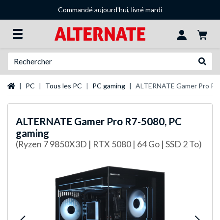
Commandé aujourd'hui, livré mardi
Recherche
Recher
Page d'accueil
PC
Tous les PC
PC gaming
ALTERNATE Gamer Pro R7-
ALTERNATE
Gamer Pro R7-5080, PC
gaming
(Ryzen 7 9850X3D | RTX 5080 | 64 Go | SSD 2 To)