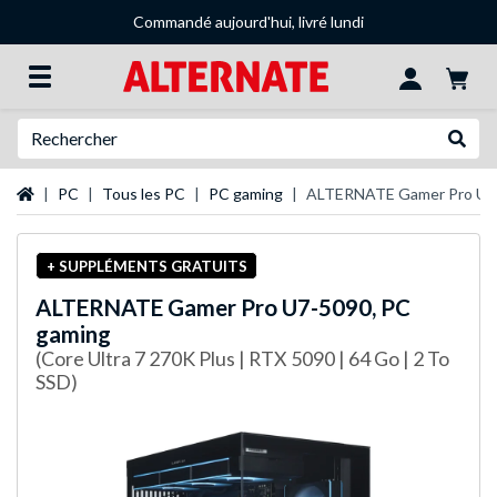
Commandé aujourd'hui, livré lundi
Recherche
Recher
Page d'accueil
PC
Tous les PC
PC gaming
ALTERNATE Gamer Pro U7-
+ SUPPLÉMENTS GRATUITS
ALTERNATE
Gamer Pro U7-5090, PC
gaming
(Core Ultra 7 270K Plus | RTX 5090 | 64 Go | 2 To
SSD)