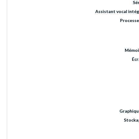
Sé
Assistant vocal inté
Processe
Mémoi
Écr
Graphiqu
Stocka