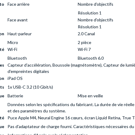
to
Face arrière
Nombre d'objectifs
Résolution 1
Face avant
Nombre d'objectifs
Résolution 1
on
Haut-parleur
2.0 Canal
Micro
2 pièce
té
Wi-Fi
Wi-Fi 7
Bluetooth
Bluetooth 6.0
es
Capteur d'accélération, Boussole (magnétomètre), Capteur de lumi
d'empreintes digitales
on
iPad OS
ts
1x USB-C 3.2 (10 Gbit/s)
ue
Batterie
Mise en veille
Données selon les spécifications du fabricant. La durée de vie réelle 
et des paramètres du système.
té
Puce Apple M4, Neural Engine 16 cœurs, écran Liquid Retina, True T
ue
Pas d'adaptateur de charge fourni. Caractéristiques nécessaires 