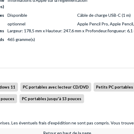
ne
Informations d'Apple sur la réglementation
es)
es
Disponible
Câble de charge USB-C (1 m)
optionnel
Apple Pencil Pro, Apple Penci
ns
Largeur: 178,5 mm x Hauteur: 247,6 mm x Profondeur/longueur: 6,
ds
465 gramme(s)
ndows 11
PC portables avec lecteur CD/DVD
Petits PC portables
4 pouces
PC portables jusqu'à 13 pouces
ises. Les éventuels frais d'expédition ne sont pas compris.
Vous trouver
Retour en haut de la page