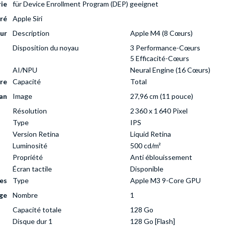
rie
für Device Enrollment Program (DEP) geeignet
gré
Apple Siri
ur
Description
Apple M4 (8 Cœurs)
Disposition du noyau
3 Performance-Cœurs
5 Efficacité-Cœurs
AI/NPU
Neural Engine (16 Cœurs)
re
Capacité
Total
an
Image
27,96 cm (11 pouce)
Résolution
2 360 x 1 640 Pixel
Type
IPS
Version Retina
Liquid Retina
Luminosité
500 cd/m²
Propriété
Anti éblouissement
Écran tactile
Disponible
es
Type
Apple M3 9-Core GPU
ge
Nombre
1
Capacité totale
128 Go
Disque dur 1
128 Go [Flash]