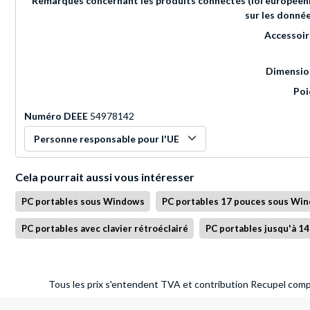
Remarques concernant les produits connectés (loi européen
sur les donné
Accessoir
Dimensio
Poi
Numéro DEEE
54978142
Personne responsable pour l'UE
Cela pourrait aussi vous intéresser
PC portables sous Windows
PC portables 17 pouces sous Wi
PC portables avec clavier rétroéclairé
PC portables jusqu'à 1
Tous les prix s'entendent TVA et contribution Recupel compr