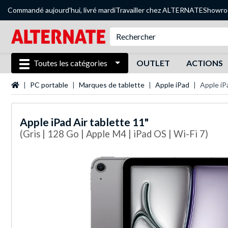
Commandé aujourd'hui, livré mardi
Travailler chez ALTERNATE
Showr
Toutes les catégories
OUTLET
ACTIONS
Page d'accueil
PC portable
Marques de tablette
Apple iPad
Apple iP
Apple
iPad Air tablette 11"
(Gris | 128 Go | Apple M4 | iPad OS | Wi-Fi 7)