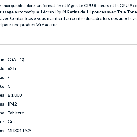
remarquables dans un format fin et léger. Le CPU 8 cœurs et le GPU 9 c
ntissage automatique. L'écran Liquid Retina de 11 pouces avec True Ton
e avec Center Stage vous maintient au centre du cadre lors des appels vi
d pour une productivité accrue.
que
G (A - G)
cle
62 h
cas
E
ité
C
les
≥ 1.000
ons
IP42
pe
Tablette
ur
Gris
ant
MH304TY/A