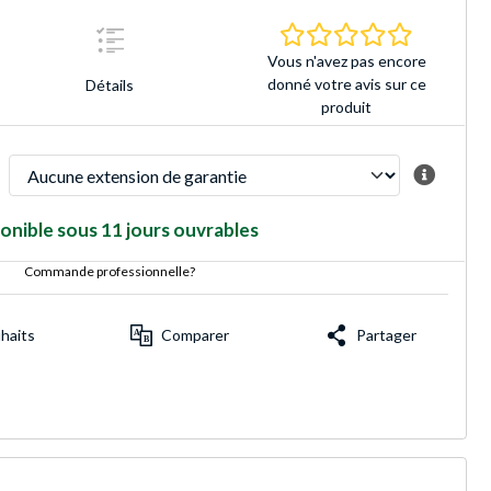
0.0 Étoiles 
Vous n'avez pas encore
donné votre avis sur ce
Détails
produit
onible sous 11 jours ouvrables
Commande professionnelle?
uhaits
Comparer
Partager