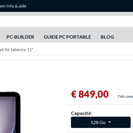
oom
Info & aide
Recherche
PC-BUILDER
GUIDE PC PORTABLE
BLOG
ad Air tablette 11"
€ 849,00
TVA compr
Capacité:
128 Go