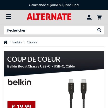
Commandé aujourd'hui, livré lundi
Recherche
Recher
Page d'accueil
Belkin
Câbles
COUP DE COEUR
Belkin BoostCharge USB-C > USB-C, Câble
€ 19,99