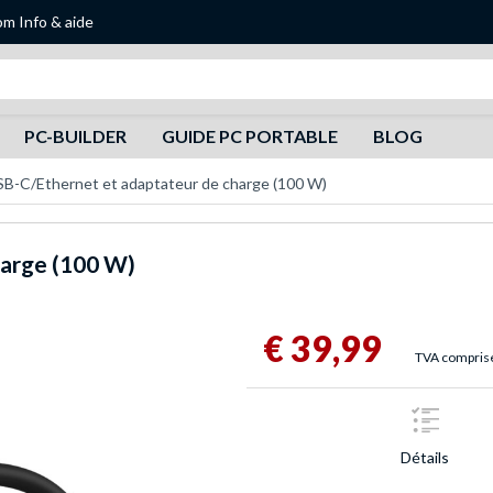
om
Info & aide
Recherche
PC-BUILDER
GUIDE PC PORTABLE
BLOG
SB-C/Ethernet et adaptateur de charge (100 W)
harge (100 W)
€ 39,99
TVA comprise,
Détails