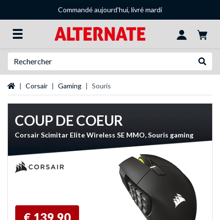
Commandé aujourd'hui, livré mardi
Recherche
Recher
Page d'accueil
Corsair
Gaming
Souris
COUP DE COEUR
Corsair Scimitar Elite Wireless SE MMO, Souris gaming
€ 139,90