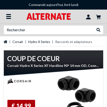
Commandé aujourd'hui, livré lundi
Recherche
Recher
Page d'accueil
Corsair
Hydro X Series
Raccords et adaptateurs
COUP DE COEUR
Corsair Hydro X Series XF Hardline 90° 14 mm OD, Connecteur
€ 14,99