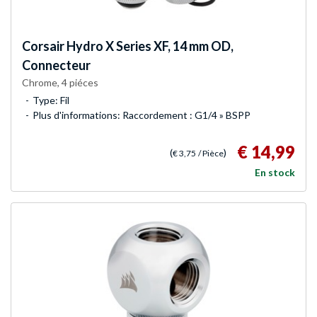
Corsair
Hydro X Series XF, 14 mm OD,
Connecteur
Chrome, 4 piéces
Type: Fil
Plus d'informations: Raccordement : G1/4 » BSPP
€ 14,99
(
)
€ 3,75
/ Pièce
En stock