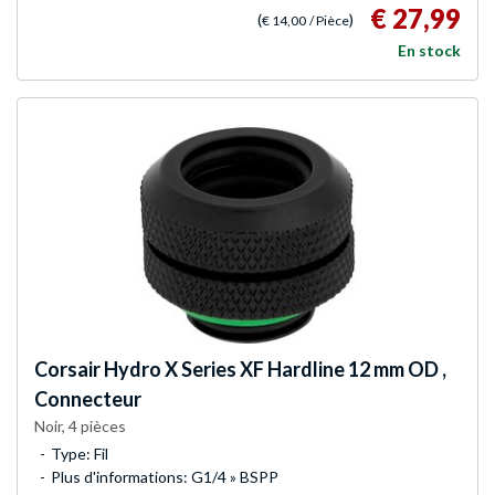
€ 27,99
(
)
€ 14,00
/ Pièce
En stock
Corsair
Hydro X Series XF Hardline 12 mm OD ,
Connecteur
Noir, 4 pièces
Type: Fil
Plus d'informations: G1/4 » BSPP