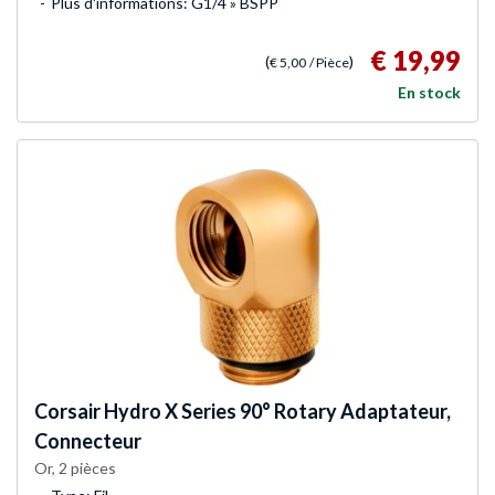
Plus d'informations: G1/4 » BSPP
€ 19,99
(
)
€ 5,00
/ Pièce
En stock
Corsair
Hydro X Series 90° Rotary Adaptateur,
Connecteur
Or, 2 pièces