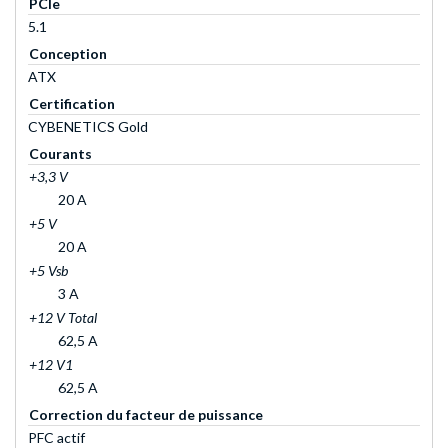
PCIe
5.1
Conception
ATX
Certification
CYBENETICS Gold
Courants
+3,3 V
20 A
+5 V
20 A
+5 Vsb
3 A
+12 V Total
62,5 A
+12 V1
62,5 A
Correction du facteur de puissance
PFC actif