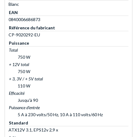
Blanc
EAN
0840006686873
Référence du fabricant
CP-9020292-EU
Puissance
Total
750 W
+ 12V total
750 W
+ 3, 3V / + 5V total
110 W
Efficacité
Jusqu'à 90
Puissance d’entrée
5 A à 230 volts/50 Hz, 10 A à 110 volts/60 Hz
Standard
ATX12V 3.1, EPS12v 2,9 x