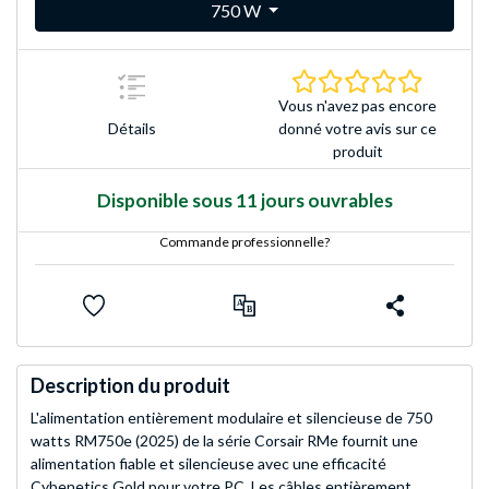
750 W
0.0 Étoile
Vous n'avez pas encore
Détails
donné votre avis sur ce
produit
Disponible sous 11 jours ouvrables
Commande professionnelle?
Description du produit
L'alimentation entièrement modulaire et silencieuse de 750
watts RM750e (2025) de la série Corsair RMe fournit une
alimentation fiable et silencieuse avec une efficacité
Cybenetics Gold pour votre PC. Les câbles entièrement