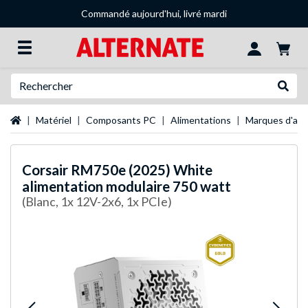
Commandé aujourd'hui, livré mardi
Recherche
Recher
Page d'accueil
Matériel
Composants PC
Alimentations
Marques d'ali
Corsair
RM750e (2025) White
alimentation modulaire 750 watt
(Blanc, 1x 12V-2x6, 1x PCIe)