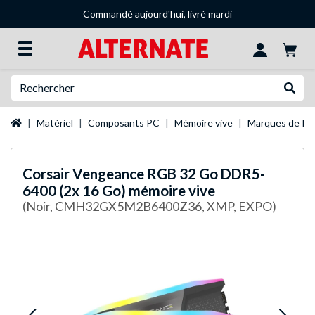
Commandé aujourd'hui, livré mardi
Recherche
Recher
Page d'accueil
Matériel
Composants PC
Mémoire vive
Marques de R
Corsair
Vengeance RGB 32 Go DDR5-
6400 (2x 16 Go) mémoire vive
(Noir, CMH32GX5M2B6400Z36, XMP, EXPO)