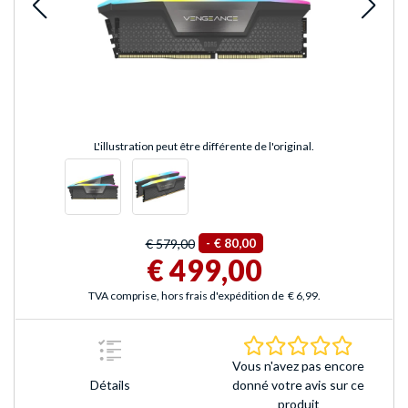
L'illustration peut être différente de l'original.
€ 579,00
-
€ 80,00
€ 499,00
TVA comprise, hors frais d'expédition de
€ 6,99
.
0.0 Étoile
Vous n'avez pas encore
Détails
donné votre avis sur ce
produit