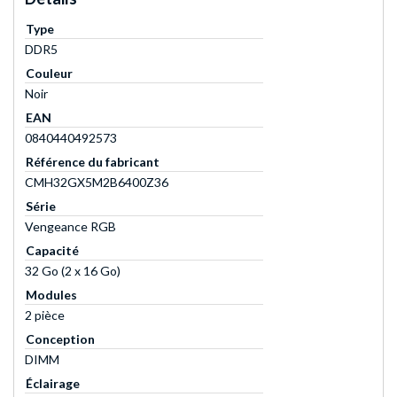
Type
DDR5
Couleur
Noir
EAN
0840440492573
Référence du fabricant
CMH32GX5M2B6400Z36
Série
Vengeance RGB
Capacité
32 Go (2 x 16 Go)
Modules
2 pièce
Conception
DIMM
Éclairage