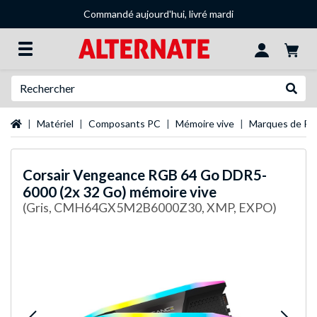
Commandé aujourd'hui, livré mardi
Recherche
Recher
Page d'accueil
Matériel
Composants PC
Mémoire vive
Marques de R
Corsair
Vengeance RGB 64 Go DDR5-
6000 (2x 32 Go) mémoire vive
(Gris, CMH64GX5M2B6000Z30, XMP, EXPO)