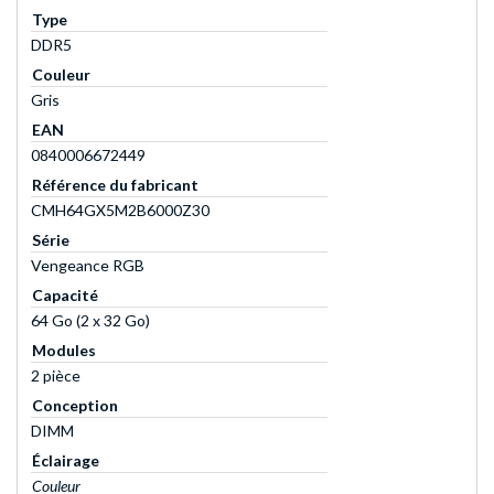
Type
DDR5
Couleur
Gris
EAN
0840006672449
Référence du fabricant
CMH64GX5M2B6000Z30
Série
Vengeance RGB
Capacité
64 Go (2 x 32 Go)
Modules
2 pièce
Conception
DIMM
Éclairage
Couleur