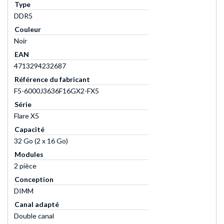
Type
DDR5
Couleur
Noir
EAN
4713294232687
Référence du fabricant
F5-6000J3636F16GX2-FX5
Série
Flare X5
Capacité
32 Go (2 x 16 Go)
Modules
2 pièce
Conception
DIMM
Canal adapté
Double canal