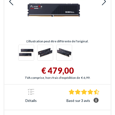
L'illustration peut être différente de l'original.
€ 479,00
TVA comprise, hors frais d'expédition de
€ 6,99
.
4.3 Étoile
Basé sur 3 avis
Détails