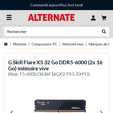
Commandé aujourd'hui, livré lundi
Recherche
Recher
Page d'accueil
Matériel
Composants PC
Mémoire vive
Marques de R
G.Skill
Flare X5 32 Go DDR5-6000 (2x 16
Go) mémoire vive
(Noir, F5-6000J3636F16GX2-FX5, EXPO)