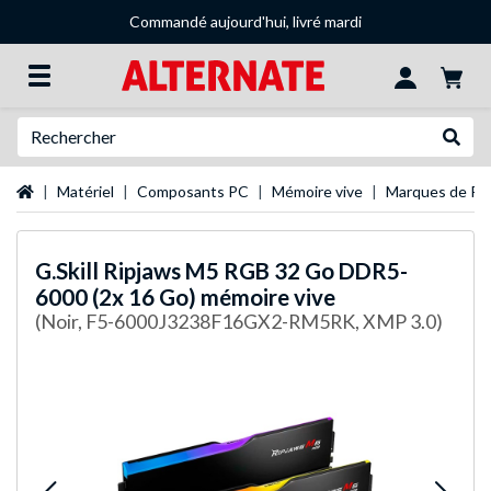
Commandé aujourd'hui, livré mardi
Recherche
Recher
Page d'accueil
Matériel
Composants PC
Mémoire vive
Marques de R
G.Skill
Ripjaws M5 RGB 32 Go DDR5-
6000 (2x 16 Go) mémoire vive
(Noir, F5-6000J3238F16GX2-RM5RK, XMP 3.0)