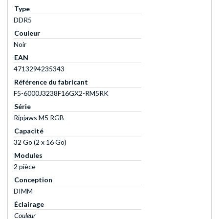
Type
DDR5
Couleur
Noir
EAN
4713294235343
Référence du fabricant
F5-6000J3238F16GX2-RM5RK
Série
Ripjaws M5 RGB
Capacité
32 Go (2 x 16 Go)
Modules
2 pièce
Conception
DIMM
Éclairage
Couleur