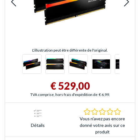
L'illustration peut être différente de l'original.
€ 529,00
TVA comprise, hors frais d'expédition de
€ 6,99
.
0.0 Étoile
Vous n'avez pas encore
Détails
donné votre avis sur ce
produit