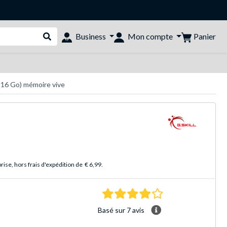
Panier
Business
Mon compte
Rechercher dans le shop
 16 Go) mémoire vive
ise, hors frais d'expédition de
€ 6,99
.
4.1 Étoiles Basé sur 
Basé sur 7 avis