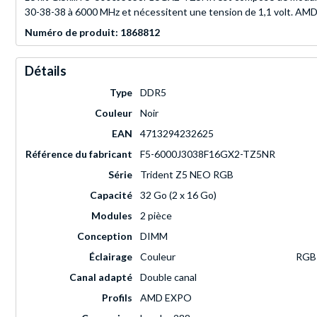
30-38-38 à 6000 MHz et nécessitent une tension de 1,1 volt. AMD
Numéro de produit: 1868812
Détails
Type
DDR5
Couleur
Noir
EAN
4713294232625
Référence du fabricant
F5-6000J3038F16GX2-TZ5NR
Série
Trident Z5 NEO RGB
Capacité
32 Go (2 x 16 Go)
Modules
2 pièce
Conception
DIMM
Éclairage
Couleur
RGB
Canal adapté
Double canal
Profils
AMD EXPO