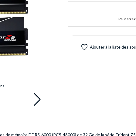
Peut être 
Ajouter à la liste des so
inal.
s de mémoire DDR5-6000 (PC5-48000) de 32 Go de la série Trident Z5