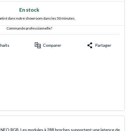
En stock
retiré dans notre showroom dans les 30 minutes.
Commande professionnelle?
uhaits
Comparer
Partager
 NEO RGB. Les modules à 288 broches supportent une latence de