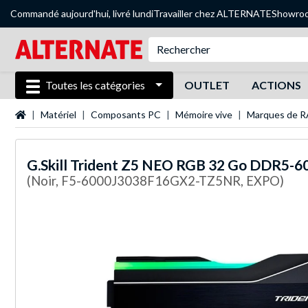
Commandé aujourd'hui, livré lundi
Travailler chez ALTERNATE
Showro
Toutes les catégories
OUTLET
ACTIONS
Page d'accueil
Matériel
Composants PC
Mémoire vive
Marques de 
G.Skill
Trident Z5 NEO RGB 32 Go DDR5-600
(Noir, F5-6000J3038F16GX2-TZ5NR, EXPO)