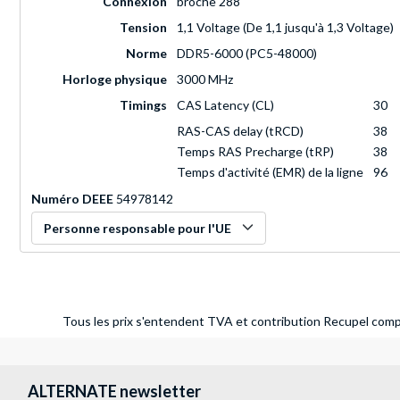
Connexion
broche 288
Tension
1,1 Voltage (De 1,1 jusqu'à 1,3 Voltage)
Norme
DDR5-6000 (PC5-48000)
Horloge physique
3000 MHz
Timings
CAS Latency (CL)
30
RAS-CAS delay (tRCD)
38
Temps RAS Precharge (tRP)
38
Temps d'activité (EMR) de la ligne
96
Numéro DEEE
54978142
Personne responsable pour l'UE
Tous les prix s'entendent TVA et contribution Recupel compr
ALTERNATE newsletter