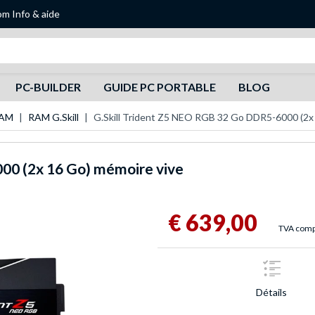
om
Info & aide
Recherche
PC-BUILDER
GUIDE PC PORTABLE
BLOG
RAM
RAM G.Skill
G.Skill Trident Z5 NEO RGB 32 Go DDR5-6000 (2x
0 (2x 16 Go) mémoire vive
€ 639,00
TVA compr
Détails