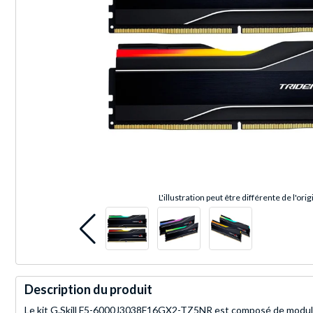
L'illustration peut être différente de l'orig
Description du produit
Le kit G.Skill F5-6000J3038F16GX2-TZ5NR est composé de module