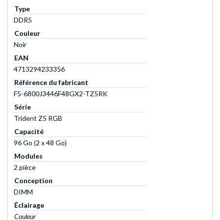
Type
DDR5
Couleur
Noir
EAN
4713294233356
Référence du fabricant
F5-6800J3446F48GX2-TZ5RK
Série
Trident Z5 RGB
Capacité
96 Go (2 x 48 Go)
Modules
2 pièce
Conception
DIMM
Éclairage
Couleur