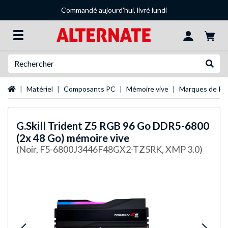
Commandé aujourd'hui, livré lundi
Recherche
Recher
Page d'accueil
Matériel
Composants PC
Mémoire vive
Marques de R
G.Skill
Trident Z5 RGB 96 Go DDR5-6800
(2x 48 Go) mémoire vive
(Noir, F5-6800J3446F48GX2-TZ5RK, XMP 3.0)