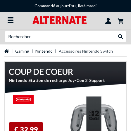
Commandé aujourd'hui, livré mardi
Recherche
Recher
Page d'accueil
Gaming
Nintendo
Accessoires Nintendo Switch
COUP DE COEUR
Nintendo Station de recharge Joy-Con 2, Support
€ 32,99