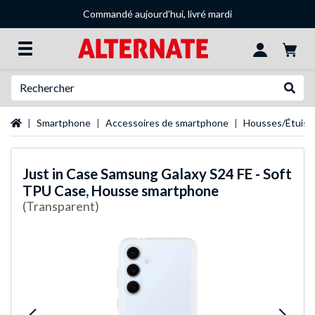
Commandé aujourd'hui, livré mardi
Recherche
Recher
Page d'accueil
Smartphone
Accessoires de smartphone
Housses/Étuis 
Just in Case
Samsung Galaxy S24 FE - Soft
TPU Case, Housse smartphone
(Transparent)