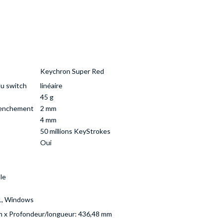
Keychron Super Red
du switch
linéaire
45 g
lenchement
2 mm
4 mm
50 millions KeyStrokes
Oui
le
1, Windows
m x Profondeur/longueur: 436,48 mm