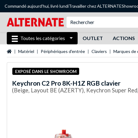
Commandé aujourd'hui, livré lundi
Travailler chez ALTERNATE
Showro
Toutes les catégories
OUTLET
ACTIONS
Page d'accueil
Matériel
Périphériques d'entrée
Claviers
Marques de c
EXPOSÉ DANS LE SHOWROOM
Keychron
C2 Pro 8K-H1Z RGB clavier
(Beige, Layout BE (AZERTY), Keychron Super Red