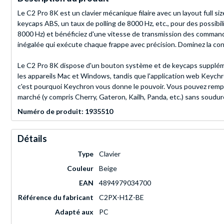
Le C2 Pro 8K est un clavier mécanique filaire avec un layout full
keycaps ABS, un taux de polling de 8000 Hz, etc., pour des possibi
8000 Hz) et bénéficiez d'une vitesse de transmission des commandes
inégalée qui exécute chaque frappe avec précision. Dominez la con
Le C2 Pro 8K dispose d'un bouton système et de keycaps supplém
les appareils Mac et Windows, tandis que l'application web Keyc
c'est pourquoi Keychron vous donne le pouvoir. Vous pouvez rempl
marché (y compris Cherry, Gateron, Kailh, Panda, etc.) sans soud
Numéro de produit: 1935510
Détails
Type
Clavier
Couleur
Beige
EAN
4894979034700
Référence du fabricant
C2PX-H1Z-BE
Adapté aux
PC