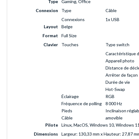
Type
Gaming, Office
Connexion
Type
Câble
Connexions
1x USB
Layout
Belge
Format
Full Size
Clavier
Touches
Type switch
Caractéristique 
Appareil photo
Distance de déc
Arrêter de façon
Durée de vie
Hot-Swap
Éclairage
RGB
Fréquence de polling
8 000 Hz
Pieds
Inclinaison réglab
Câble
amovible
Pilote
Linux, MacOS, Windows 10, Windows 1
Dimensions
Largeur: 130,33 mm x Hauteur: 27,87 m