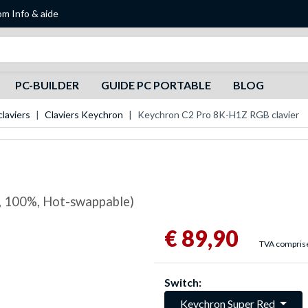
om
Info & aide
Recherche
PC-BUILDER
GUIDE PC PORTABLE
BLOG
laviers
Claviers Keychron
Keychron C2 Pro 8K-H1Z RGB clavier
, 100%, Hot-swappable)
€ 89,90
TVA comprise,
Switch:
Keychron Super Red