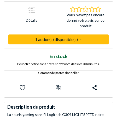
0.0 Étoile
Vous n'avez pas encore
Détails
donné votre avis sur ce
produit
1 action(s) disponible(s)
En stock
Peut être retiré dans notre showroom dans les 30 minutes.
Commande professionnelle?
Description du produit
La souris gaming sans fil Logitech G309 LIGHTSPEED noire