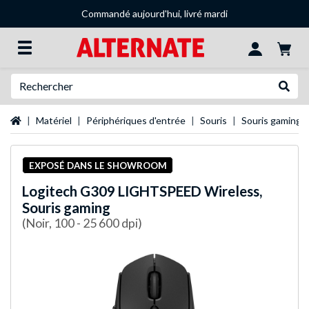
Commandé aujourd'hui, livré mardi
Recherche
Recher
Page d'accueil
Matériel
Périphériques d'entrée
Souris
Souris gaming
EXPOSÉ DANS LE SHOWROOM
Logitech
G309 LIGHTSPEED Wireless,
Souris gaming
(Noir, 100 - 25 600 dpi)