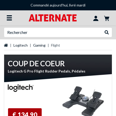
Commandé aujourd'hui, livré mardi
Recherche
Recher
Page d'accueil
Logitech
Gaming
Flight
COUP DE COEUR
Logitech G Pro Flight Rudder Pedals, Pédales
€ 134,90