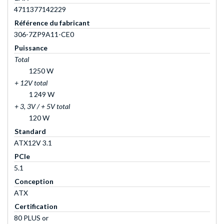
4711377142229
Référence du fabricant
306-7ZP9A11-CE0
Puissance
Total
1250 W
+ 12V total
1 249 W
+ 3, 3V / + 5V total
120 W
Standard
ATX12V 3.1
PCIe
5.1
Conception
ATX
Certification
80 PLUS or