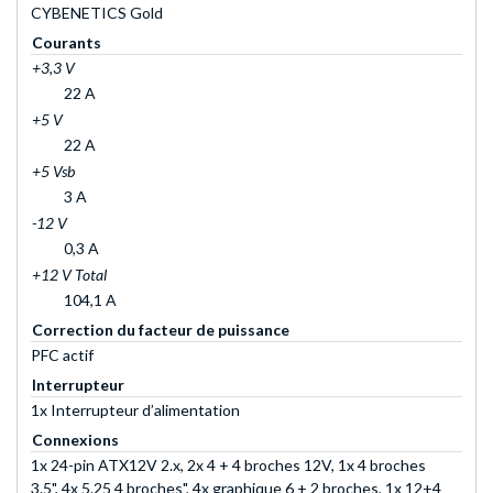
CYBENETICS Gold
Courants
+3,3 V
22 A
+5 V
22 A
+5 Vsb
3 A
-12 V
0,3 A
+12 V Total
104,1 A
Correction du facteur de puissance
PFC actif
Interrupteur
1x Interrupteur d’alimentation
Connexions
1x 24-pin ATX12V 2.x, 2x 4 + 4 broches 12V, 1x 4 broches
3.5", 4x 5.25 4 broches", 4x graphique 6 + 2 broches, 1x 12+4