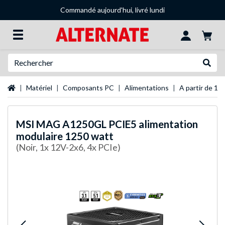
Commandé aujourd'hui, livré lundi
Recherche
Recher
Page d'accueil
Matériel
Composants PC
Alimentations
A partir de 10
MSI
MAG A1250GL PCIE5 alimentation
modulaire 1250 watt
(Noir, 1x 12V-2x6, 4x PCIe)