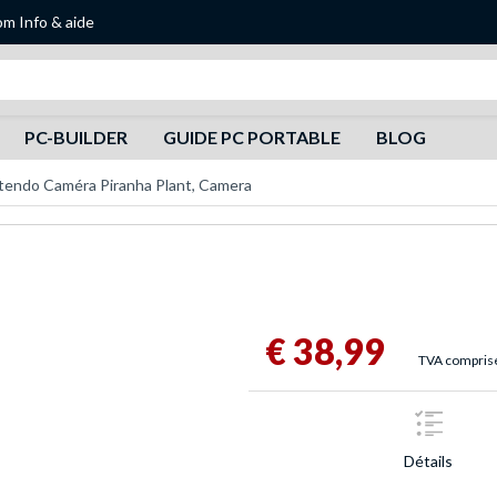
om
Info & aide
Recherche
PC-BUILDER
GUIDE PC PORTABLE
BLOG
tendo Caméra Piranha Plant, Camera
€ 38,99
TVA comprise,
Détails