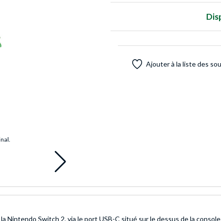
Dis
Ajouter à la liste des so
inal.
Nintendo Switch 2, via le port USB-C situé sur le dessus de la console 