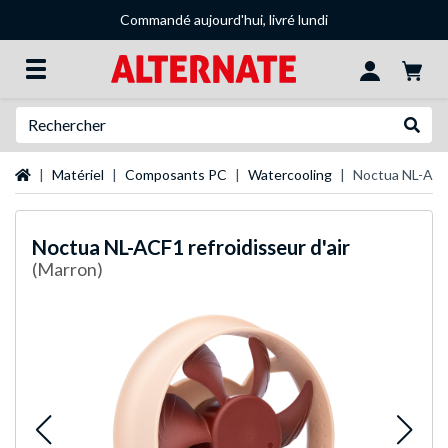
Commandé aujourd'hui, livré lundi
Recherche
Recher
Page d'accueil
Matériel
Composants PC
Watercooling
Noctua NL-ACF1
Noctua
NL-ACF1 refroidisseur d'air
(Marron)