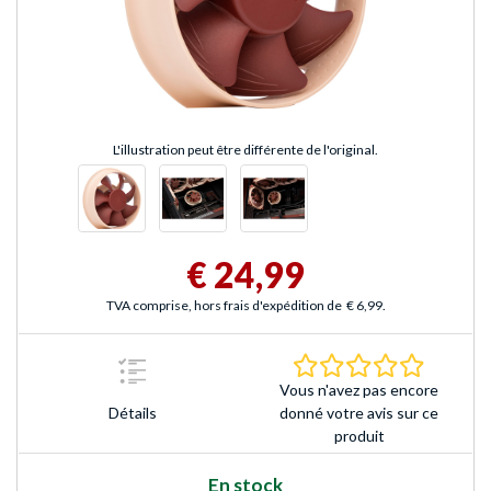
L'illustration peut être différente de l'original.
€ 24,99
TVA comprise, hors frais d'expédition de
€ 6,99
.
0.0 Étoile
Vous n'avez pas encore
Détails
donné votre avis sur ce
produit
En stock