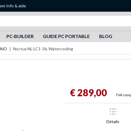
oom
Info & aide
Recherche
PC-BUILDER
GUIDE PC PORTABLE
BLOG
 AiO
Noctua NL-LC1-36, Watercooling
€ 289,00
TVA compr
Détails