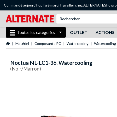
Commandé aujourd'hui, livré mardi
Travailler chez ALTERNATE
Showr
Toutes les catégories
OUTLET
ACTIONS
Page d'accueil
Matériel
Composants PC
Watercooling
Watercooling
Noctua
NL-LC1-36, Watercooling
(Noir/Marron)