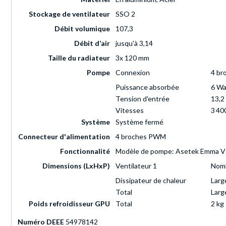
Stockage de ventilateur
SSO 2
Débit volumique
107,3
Débit d’air
jusqu'à 3,14
Taille du radiateur
3x 120 mm
Pompe
Connexion
4 br
Puissance absorbée
6 Wa
Tension d'entrée
13,2
Vitesses
3 40
Système
Système fermé
Connecteur d'alimentation
4 broches PWM
Fonctionnalité
Modèle de pompe: Asetek Emma V2
Dimensions (LxHxP)
Ventilateur 1
Nomb
Dissipateur de chaleur
Larg
Total
Larg
Poids refroidisseur GPU
Total
2 kg
Numéro DEEE
54978142