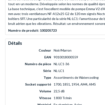
tout-en-un moderne. Développée selon les normes de qualité éprou
La base technique, c'est l'excellent modèle de pompe Emma V2 d'Ase
mm avec trois ventilateurs NF-A12x25 G2 de 120 mm signés Noctua
boîtiers SFF. Une particularité de la série NL-LC1: l'amortisseur 
bruit aérien que les vibrations. Résultat: un environnement sonor
Numéro de produit: 100205723
Détails
Couleur
Noir/Marron
EAN
9010018000559
Numéro de pièce
NL-LC1-36
Série
NL-LC1
Type
Assortiments de Watercooling
Socket supporté
1700, 1851, 1954, AM4, AM5
Volume
22,5 dB
Vitesse
1 800 Tr/min
Matériel
En aluminium, Acier