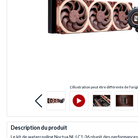
L'illustration peut être différente de l'orig
Description du produit
Le kit de watercooling Noctua NL-LC1-36 réunit des performances 