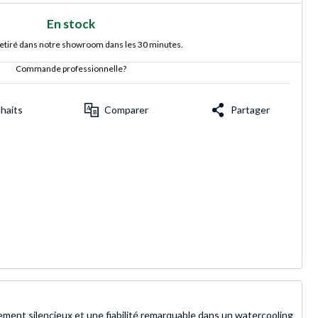
En stock
retiré dans notre showroom dans les 30 minutes.
Commande professionnelle?
uhaits
Comparer
Partager
ment silencieux et une fiabilité remarquable dans un watercooling