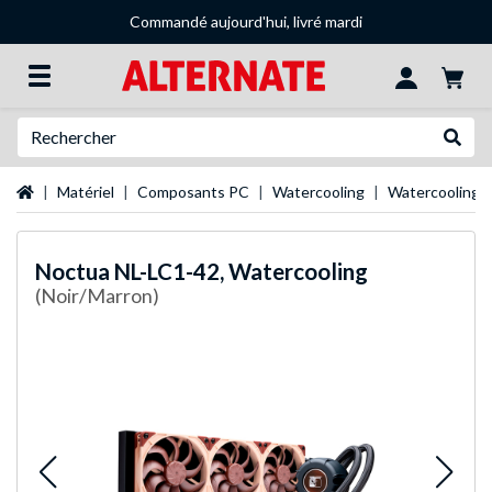
Commandé aujourd'hui, livré mardi
Recherche
Recher
Page d'accueil
Matériel
Composants PC
Watercooling
Watercooling 
Noctua
NL-LC1-42, Watercooling
(Noir/Marron)