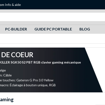
oom
Info & aide
Recherche
PC-BUILDER
GUIDE PC PORTABLE
BLOG
 DE COEUR
KILLER SGK50 S2 PBT RGB clavier gaming mécanique
elge
n: Câble
 touches: Gateron G Pro 3.0 Yellow
acro: Éclairage à bouton unique, RGB
gaming