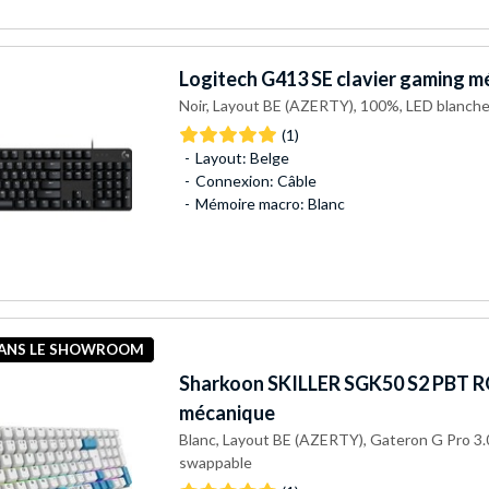
Logitech
G413 SE clavier gaming m
Noir, Layout BE (AZERTY), 100%, LED blanch
(1)
Layout: Belge
Connexion: Câble
Mémoire macro: Blanc
DANS LE SHOWROOM
Sharkoon
SKILLER SGK50 S2 PBT RG
mécanique
Blanc, Layout BE (AZERTY), Gateron G Pro 3.
swappable