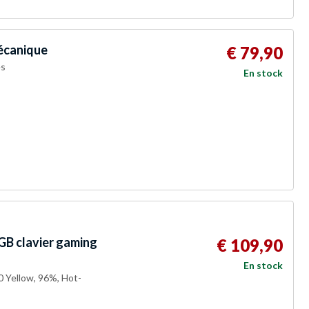
écanique
€ 79,90
es
En stock
B clavier gaming
€ 109,90
En stock
0 Yellow, 96%, Hot-