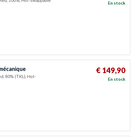
 Red, 100%, Hot-swappable
En stock
 mécanique
€ 149,90
d, 80% (TKL), Hot-
En stock