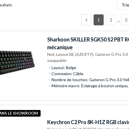
Trier
sultats
1
2
5
…
Sharkoon
SKILLER SGK50 S2 PBT RG
mécanique
Noir, Layout BE (AZERTY), Gateron G Pro 3.0 
swappable
Layout: Belge
Connexion: Câble
Nombre de touches: Gateron G Pro 3.0 Yel
Mémoire macro: Éclairage à bouton unique
DANS LE SHOWROOM
Keychron
C2 Pro 8K-H1Z RGB clavi