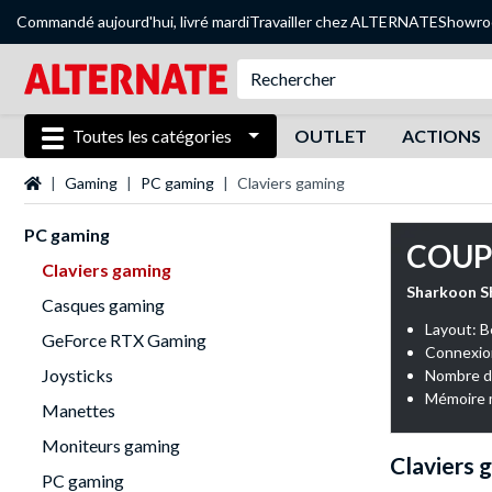
Commandé aujourd'hui, livré mardi
Travailler chez ALTERNATE
Showr
Toutes les catégories
OUTLET
ACTIONS
Page d'accueil
Gaming
PC gaming
Claviers gaming
PC gaming
COUP
Claviers gaming
Sharkoon S
Casques gaming
Layout: B
GeForce RTX Gaming
Connexio
Joysticks
Nombre de
Mémoire m
Manettes
Moniteurs gaming
Claviers 
PC gaming