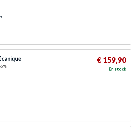
n
écanique
€ 159,90
 65%
En stock