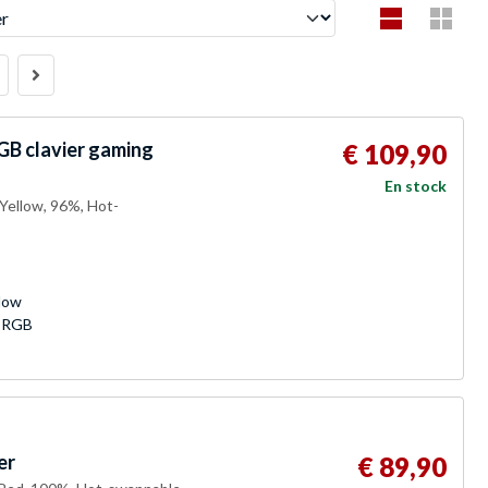
B clavier gaming
€ 109,90
En stock
Yellow, 96%, Hot-
low
, RGB
er
€ 89,90