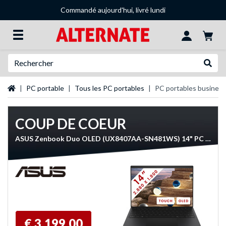
Commandé aujourd'hui, livré lundi
Recherche
Recher
Page d'accueil
PC portable
Tous les PC portables
PC portables business
COUP DE COEUR
ASUS Zenbook Duo OLED (UX8407AA-SN481WS) 14" PC portable Copilot+
€ 3.199,00