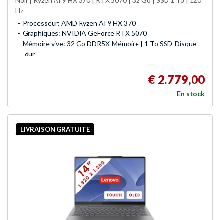
Noir | Ryzen AI 9 HX 370 | RTX 5070 | 32 Go | SSD 1 To | 120
Hz
Processeur: AMD Ryzen AI 9 HX 370
Graphiques: NVIDIA GeForce RTX 5070
Mémoire vive: 32 Go DDR5X-Mémoire | 1 To SSD-Disque
dur
€ 2.779,00
En stock
LIVRAISON GRATUITE