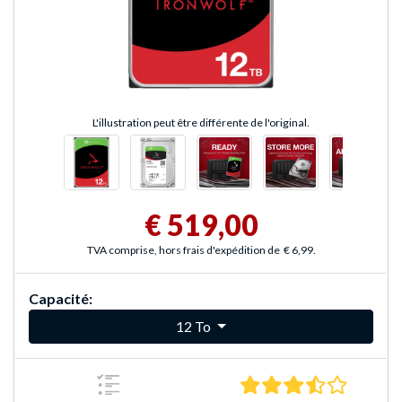
L'illustration peut être différente de l'original.
€ 519,00
TVA comprise, hors frais d'expédition de
€ 6,99
.
Capacité:
12 To
3.7 Étoile