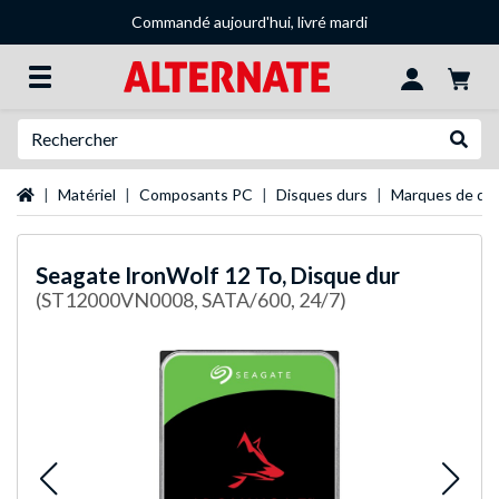
Commandé aujourd'hui, livré mardi
Recherche
Recher
Page d'accueil
Matériel
Composants PC
Disques durs
Marques de dis
Seagate
IronWolf 12 To, Disque dur
(ST12000VN0008, SATA/600, 24/7)