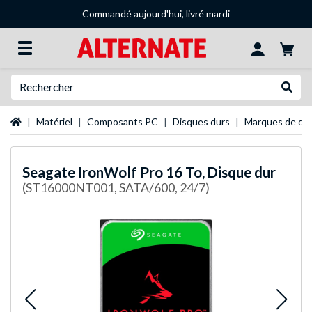
Commandé aujourd'hui, livré mardi
Recherche
Recher
Page d'accueil
Matériel
Composants PC
Disques durs
Marques de dis
Seagate
IronWolf Pro 16 To, Disque dur
(ST16000NT001, SATA/600, 24/7)