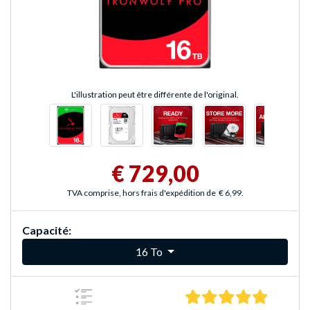
L'illustration peut être différente de l'original.
€ 729,00
TVA comprise, hors frais d'expédition de
€ 6,99
.
Capacité:
16 To
5.0 Étoile