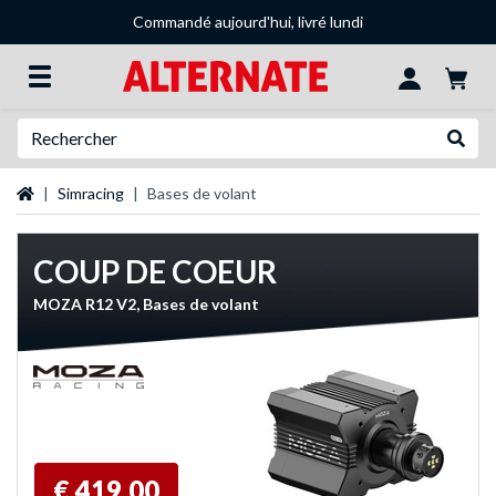
Commandé aujourd'hui, livré lundi
Recherche
Recher
Page d'accueil
Simracing
Bases de volant
COUP DE COEUR
MOZA R12 V2, Bases de volant
€ 419,00