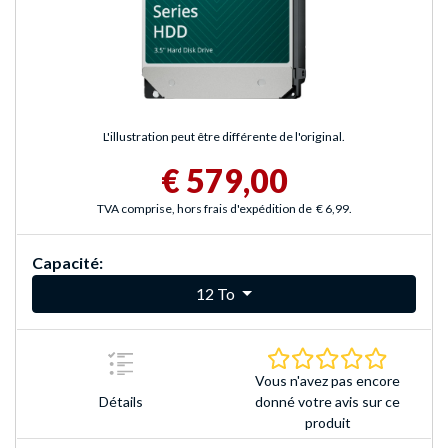
L'illustration peut être différente de l'original.
€ 579,00
TVA comprise, hors frais d'expédition de
€ 6,99
.
Capacité:
12 To
0.0 Étoile
Vous n'avez pas encore
Détails
donné votre avis sur ce
produit