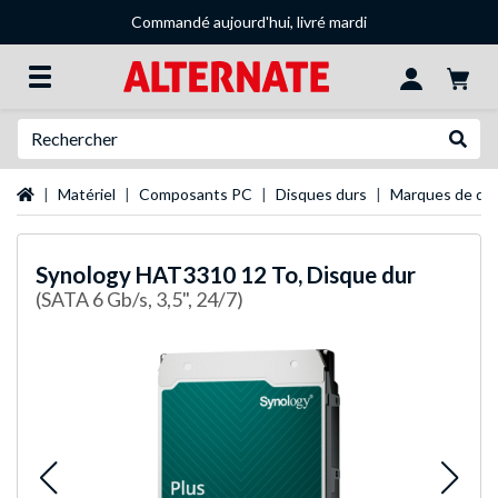
Commandé aujourd'hui, livré mardi
Recherche
Recher
Page d'accueil
Matériel
Composants PC
Disques durs
Marques de dis
Synology
HAT3310 12 To, Disque dur
(SATA 6 Gb/s, 3,5", 24/7)