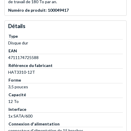
de travail de 180 To par an.
Numéro de produit: 100049417
Détails
Type
Disque dur
EAN
4711174725588
Référence du fabricant
HAT3310-12T
Forme
3,5 pouces
Capacité
12 To
Interface
1x SATA/600
Connexion d'alimentation
connecteur d'alimentation de 15 broches