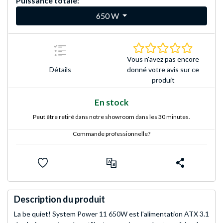
Puissance totale:
650 W
0.0 Étoile
Vous n'avez pas encore
Détails
donné votre avis sur ce
produit
En stock
Peut être retiré dans notre showroom dans les 30 minutes.
Commande professionnelle?
Description du produit
La be quiet! System Power 11 650W est l'alimentation ATX 3.1