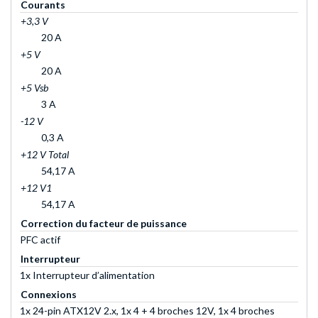
Courants
+3,3 V
20 A
+5 V
20 A
+5 Vsb
3 A
-12 V
0,3 A
+12 V Total
54,17 A
+12 V1
54,17 A
Correction du facteur de puissance
PFC actif
Interrupteur
1x Interrupteur d’alimentation
Connexions
1x 24-pin ATX12V 2.x, 1x 4 + 4 broches 12V, 1x 4 broches