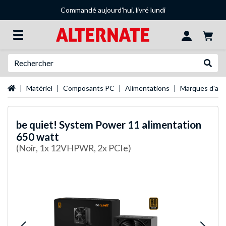
Commandé aujourd'hui, livré lundi
Recherche
Recher
Page d'accueil
Matériel
Composants PC
Alimentations
Marques d'ali
be quiet!
System Power 11 alimentation
650 watt
(Noir, 1x 12VHPWR, 2x PCIe)