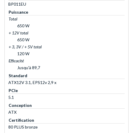
BP011EU
Puissance
Total
650 W
+ 12V total
650 W
+ 3, 3V / + 5V total
120 W
Efficacité
Jusqu'à 89,7
Standard
ATX12V 3.1, EPS12v 2,9 x
PCIe
5.1
Conception
ATX
Certification
80 PLUS bronze