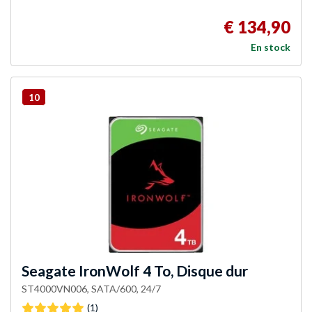
€ 134,90
En stock
10
Seagate
IronWolf 4 To, Disque dur
ST4000VN006, SATA/600, 24/7
(1)