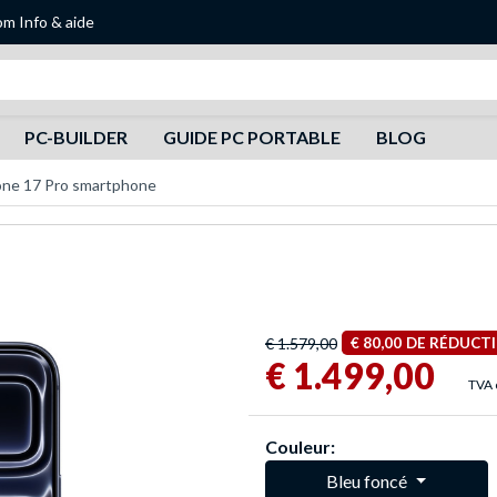
om
Info & aide
Recherche
PC-BUILDER
GUIDE PC PORTABLE
BLOG
one 17 Pro smartphone
€ 1.579,00
€ 80,00
DE RÉDUCT
€ 1.499,00
TVA 
Couleur:
Bleu foncé