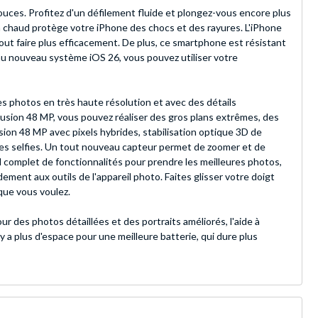
uces. Profitez d'un défilement fluide et plongez-vous encore plus
à chaud protège votre iPhone des chocs et des rayures. L'iPhone
 tout faire plus efficacement. De plus, ce smartphone est résistant
é au nouveau système iOS 26, vous pouvez utiliser votre
es photos en très haute résolution et avec des détails
Fusion 48 MP, vous pouvez réaliser des gros plans extrêmes, des
ion 48 MP avec pixels hybrides, stabilisation optique 3D de
es selfies. Un tout nouveau capteur permet de zoomer et de
al complet de fonctionnalités pour prendre les meilleures photos,
ement aux outils de l'appareil photo. Faites glisser votre doigt
 que vous voulez.
r des photos détaillées et des portraits améliorés, l'aide à
y a plus d'espace pour une meilleure batterie, qui dure plus