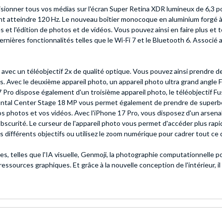
sionner tous vos médias sur l'écran Super Retina XDR lumineux de 6,3 po
ant atteindre 120 Hz. Le nouveau boîtier monocoque en aluminium forgé 
es et l'édition de photos et de vidéos. Vous pouvez ainsi en faire plus et
dernières fonctionnalités telles que le Wi-Fi 7 et le Bluetooth 6. Associ
 avec un téléobjectif 2x de qualité optique. Vous pouvez ainsi prendre d
 Avec le deuxième appareil photo, un appareil photo ultra grand angle 
ro dispose également d'un troisième appareil photo, le téléobjectif Fus
 frontal Center Stage 18 MP vous permet également de prendre de superb
 vos photos et vos vidéos. Avec l'iPhone 17 Pro, vous disposez d'un arsen
bscurité. Le curseur de l'appareil photo vous permet d'accéder plus rapid
les différents objectifs ou utilisez le zoom numérique pour cadrer tout ce
, telles que l'IA visuelle, Genmoji, la photographie computationnelle pou
ssources graphiques. Et grâce à la nouvelle conception de l'intérieur, il 