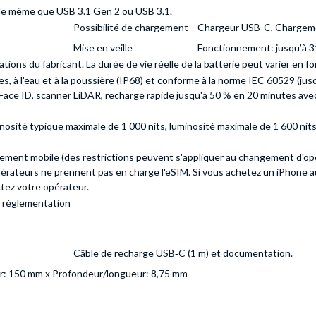
le même que USB 3.1 Gen 2 ou USB 3.1.
Possibilité de chargement
Chargeur USB-C, Chargemen
Mise en veille
Fonctionnement: jusqu’à 
tions du fabricant. La durée de vie réelle de la batterie peut varier en 
s, à l'eau et à la poussière (IP68) et conforme à la norme IEC 60529 (ju
s, Face ID, scanner LiDAR, recharge rapide jusqu'à 50 % en 20 minutes ave
inosité typique maximale de 1 000 nits, luminosité maximale de 1 600 nits
ment mobile (des restrictions peuvent s'appliquer au changement d'opéra
érateurs ne prennent pas en charge l'eSIM. Si vous achetez un iPhone a
ctez votre opérateur.
a réglementation
Câble de recharge USB‑C (1 m) et documentation.
r: 150 mm x Profondeur/longueur: 8,75 mm