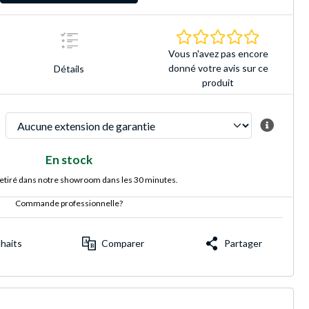
0.0 Étoiles 
Vous n'avez pas encore
donné votre avis sur ce
Détails
produit
En stock
retiré dans notre showroom dans les 30 minutes.
Commande professionnelle?
uhaits
Comparer
Partager