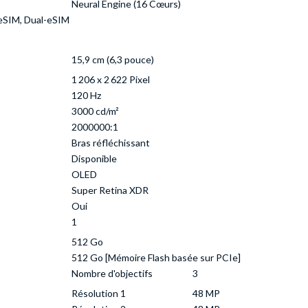
Neural Engine (16 Cœurs)
 eSIM, Dual-eSIM
15,9 cm (6,3 pouce)
1 206 x 2 622 Pixel
120 Hz
3000 cd/m²
2000000:1
Bras réfléchissant
Disponible
OLED
Super Retina XDR
Oui
1
512 Go
512 Go [Mémoire Flash basée sur PCIe]
Nombre d'objectifs
3
Résolution 1
48 MP