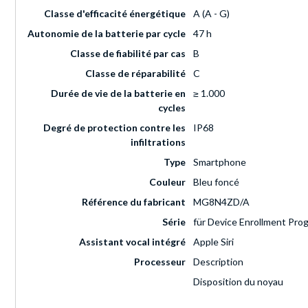
Classe d'efficacité énergétique
A (A - G)
Autonomie de la batterie par cycle
47 h
Classe de fiabilité par cas
B
Classe de réparabilité
C
Durée de vie de la batterie en
≥ 1.000
cycles
Degré de protection contre les
IP68
infiltrations
Type
Smartphone
Couleur
Bleu foncé
Référence du fabricant
MG8N4ZD/A
Série
für Device Enrollment Pro
Assistant vocal intégré
Apple Siri
Processeur
Description
Disposition du noyau