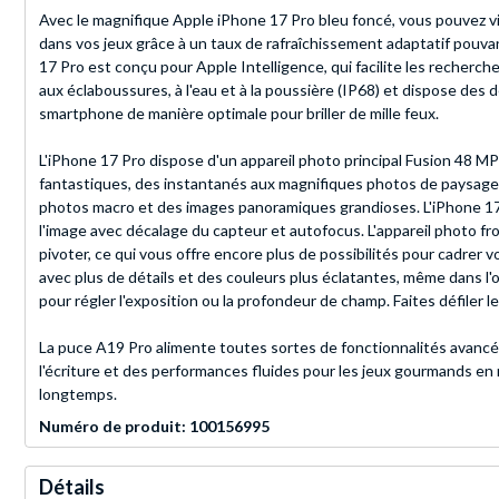
Avec le magnifique Apple iPhone 17 Pro bleu foncé, vous pouvez vi
dans vos jeux grâce à un taux de rafraîchissement adaptatif pouv
17 Pro est conçu pour Apple Intelligence, qui facilite les recherch
aux éclaboussures, à l'eau et à la poussière (IP68) et dispose des 
smartphone de manière optimale pour briller de mille feux.
L'iPhone 17 Pro dispose d'un appareil photo principal Fusion 48 MP
fantastiques, des instantanés aux magnifiques photos de paysages.
photos macro et des images panoramiques grandioses. L'iPhone 17 P
l'image avec décalage du capteur et autofocus. L'appareil photo
pivoter, ce qui vous offre encore plus de possibilités pour cadrer
avec plus de détails et des couleurs plus éclatantes, même dans l'o
pour régler l'exposition ou la profondeur de champ. Faites défiler 
La puce A19 Pro alimente toutes sortes de fonctionnalités avancées
l'écriture et des performances fluides pour les jeux gourmands en re
longtemps.
Numéro de produit: 100156995
Détails