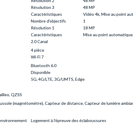
Résolution 2
48 MP
Résolution 3
48 MP
Caractéristiques
Vidéo 4k, Mise au point au
Nombre d'objectifs
1
Résolution 1
18 MP
Caractéristiques
Mise au point automatique
2.0 Canal
4 pièce
Wi-Fi 7
Bluetooth 6.0
Disponible
5G, 4G/LTE, 3G/UMTS, Edge
lileo, QZSS
ussole (magnétomètre), Capteur de distance, Capteur de lumière ambian
l'environnement
Logement à l'épreuve des éclaboussures