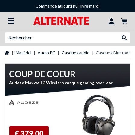
Commandé aujourd'hui, livré mardi
Recherche
Recher
Page d'accueil
Matériel
Audio PC
Casques audio
Casques Bluetooth
COUP DE COEUR
Audeze Maxwell 2 Wireless casque gaming over-ear
€ 379,00