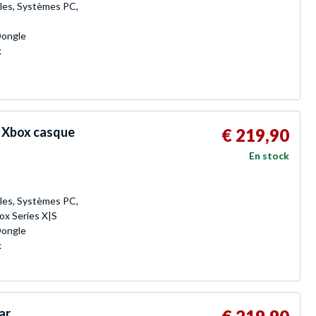
les, Systèmes PC,
Dongle
k
r Xbox casque
€ 219,90
En stock
les, Systèmes PC,
ox Series X|S
Dongle
k
ar