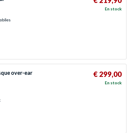
€ 219,90
En stock
obiles
sque over-ear
€ 299,00
En stock
k