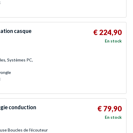
k
tation casque
€ 224,90
En stock
les, Systèmes PC,
Dongle
k
gie conduction
€ 79,90
En stock
se Boucles de l’écouteur