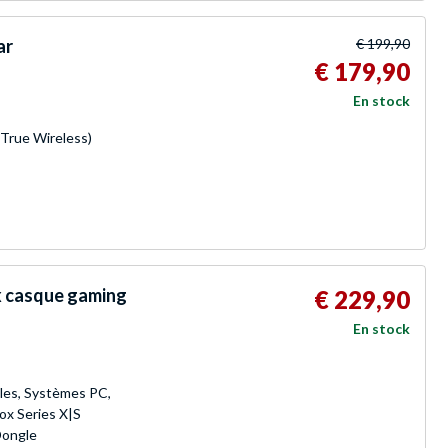
ar
€ 199,90
€ 179,90
En stock
(True Wireless)
x casque gaming
€ 229,90
En stock
les, Systèmes PC,
ox Series X|S
Dongle