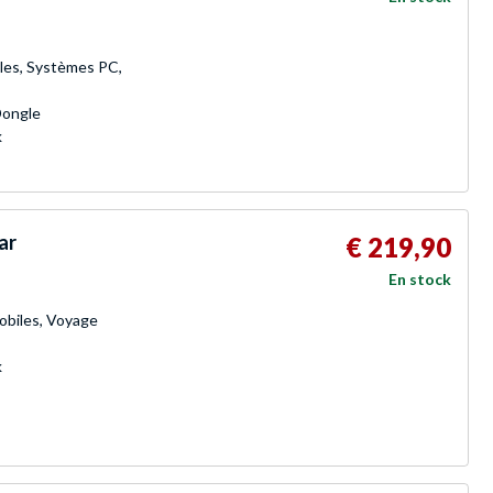
les, Systèmes PC,
Dongle
k
ar
€ 219,90
En stock
obiles, Voyage
k