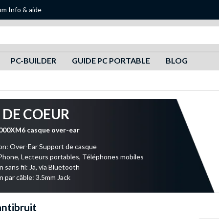
om
Info & aide
Recherche
PC-BUILDER
GUIDE PC PORTABLE
BLOG
 DE COEUR
00XM6 casque over-ear
on: Over-Ear Support de casque
Phone, Lecteurs portables, Téléphones mobiles
sans fil: Ja, via Bluetooth
 par câble: 3.5mm Jack
ntibruit