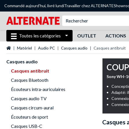
Commandé aujourd'hui, livré lundi
Travailler chez ALTERNATE
Showro
Toutes les catégories
OUTLET
ACTIONS
Page d'accueil
Matériel
Audio PC
Casques audio
Casques antibruit
Casques audio
COUP
Casques antibruit
Sony WH-10
Casques Bluetooth
Concepti
Écouteurs intra-auriculaires
Adapté: i
Casques audio TV
Connexion 
Connexion
Casques circum-aural
Écouteurs de sport
Casques a
Casques USB-C