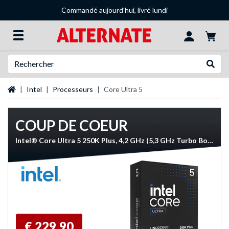
Commandé aujourd'hui, livré lundi
Recherche
Recher
Page d'accueil
Intel
Processeurs
Core Ultra 5
COUP DE COEUR
Intel® Core Ultra 5 250K Plus, 4,2 GHz (5,3 GHz Turbo Boost) socket 1851 processeur
€ 229,90