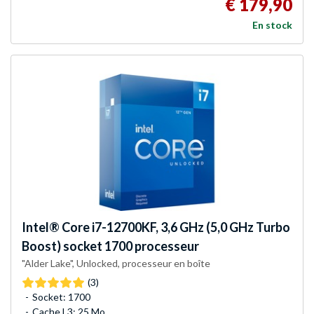
€ 179,90
En stock
Intel®
Core i7-12700KF, 3,6 GHz (5,0 GHz Turbo
Boost) socket 1700 processeur
"Alder Lake", Unlocked, processeur en boîte
(3)
Socket: 1700
Cache L3: 25 Mo