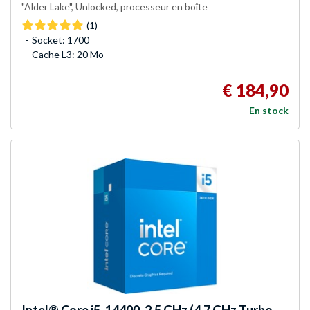
"Alder Lake", Unlocked, processeur en boîte
(1)
Socket: 1700
Cache L3: 20 Mo
€ 184,90
En stock
Intel®
Core i5-14400, 2,5 GHz (4,7 GHz Turbo