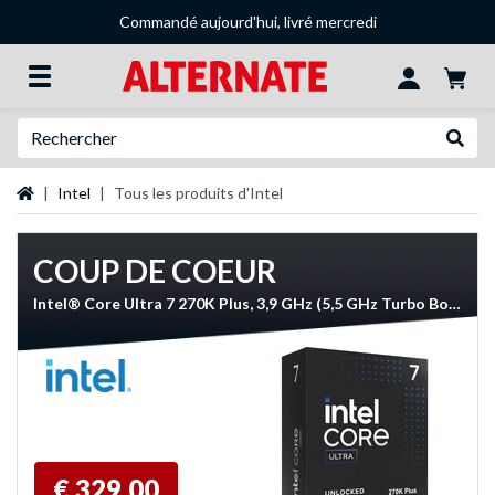
Commandé aujourd'hui, livré mercredi
Recherche
Recher
Page d'accueil
Intel
Tous les produits d'Intel
COUP DE COEUR
Intel® Core Ultra 7 270K Plus, 3,9 GHz (5,5 GHz Turbo Boost) socket 1851 processeur
€ 329,00