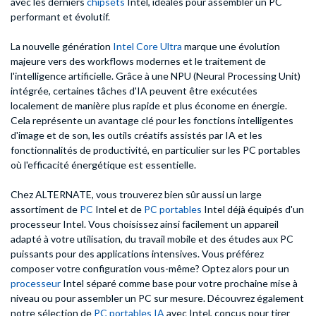
avec les derniers
chipsets
Intel, idéales pour assembler un PC
performant et évolutif.
La nouvelle génération
Intel Core Ultra
marque une évolution
majeure vers des workflows modernes et le traitement de
l'intelligence artificielle. Grâce à une NPU (Neural Processing Unit)
intégrée, certaines tâches d'IA peuvent être exécutées
localement de manière plus rapide et plus économe en énergie.
Cela représente un avantage clé pour les fonctions intelligentes
d'image et de son, les outils créatifs assistés par IA et les
fonctionnalités de productivité, en particulier sur les PC portables
où l'efficacité énergétique est essentielle.
Chez ALTERNATE, vous trouverez bien sûr aussi un large
assortiment de
PC
Intel et de
PC portables
Intel déjà équipés d'un
processeur Intel. Vous choisissez ainsi facilement un appareil
adapté à votre utilisation, du travail mobile et des études aux PC
puissants pour des applications intensives. Vous préférez
composer votre configuration vous-même? Optez alors pour un
processeur
Intel séparé comme base pour votre prochaine mise à
niveau ou pour assembler un PC sur mesure. Découvrez également
notre sélection de
PC portables IA
avec Intel, conçus pour tirer