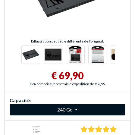
L'illustration peut être différente de l'original.
€ 69,90
TVA comprise, hors frais d'expédition de
€ 6,99
.
Capacité:
240 Go
5.0 Étoile