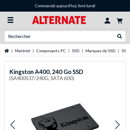
Commandé aujourd'hui, livré lundi
Recherche
Recher
Page d'accueil
Matériel
Composants PC
SSD
Marques de SSD
SSD 
Kingston
A400, 240 Go SSD
(SA400S37/240G, SATA 600)