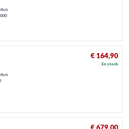
 Mo/s
 000
€ 164,90
En stock
 Mo/s
0
€ 679,00