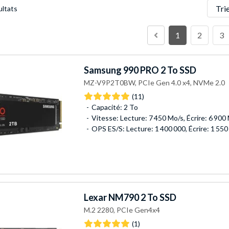
Trier
ultats
1
2
3
Samsung
990 PRO 2 To SSD
MZ-V9P2T0BW, PCIe Gen 4.0 x4, NVMe 2.0
(11)
Capacité: 2 To
Vitesse: Lecture: 7 450 Mo/s, Écrire: 6 900
OPS ES/S: Lecture: 1 400 000, Écrire: 1 550
Lexar
NM790 2 To SSD
M.2 2280, PCIe Gen4x4
(1)