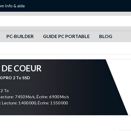
om
Info & aide
Recherche
PC-BUILDER
GUIDE PC PORTABLE
BLOG
 DE COEUR
0 PRO 2 To SSD
 2 To
Lecture: 7 450 Mo/s, Écrire: 6 900 Mo/s
 Lecture: 1 400 000, Écrire: 1 550 000