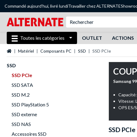
Commandé aujourd'hui, livré lundi
Travailler chez ALTERNATE
Showro
Toutes les catégories
OUTLET
ACTIONS
Page d'accueil
Matériel
Composants PC
SSD
SSD PCIe
SSD
COUP
SSD PCIe
Samsung 99
SSD SATA
SSD M.2
Capacité:
Vitesse: 
SSD PlayStation 5
OPS ES/S:
SSD externe
SSD NAS
SSD PCIe
Accessoires SSD