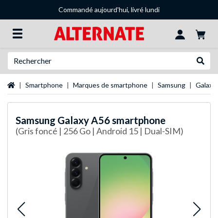
Commandé aujourd'hui, livré lundi
Recherche
Recher
Page d'accueil
Smartphone
Marques de smartphone
Samsung
Galaxy
Samsung
Galaxy A56 smartphone
(Gris foncé | 256 Go | Android 15 | Dual-SIM)