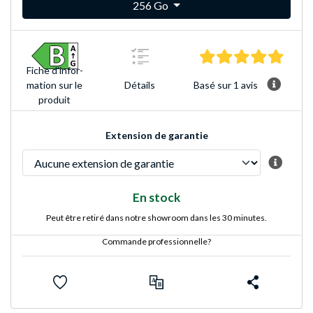
256 Go
5.0 Éto
Fiche d'infor­
Basé sur 1 avis
mation sur le
Détails
produit
Extension de garantie
En stock
Peut être retiré dans notre showroom dans les 30 minutes.
Commande professionnelle?