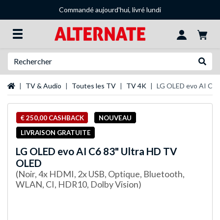
Commandé aujourd'hui, livré lundi
Recherche
Recher
Page d'accueil
TV & Audio
Toutes les TV
TV 4K
LG OLED evo AI C6 
€ 250,00 CASHBACK
NOUVEAU
LIVRAISON GRATUITE
LG
OLED evo AI C6 83" Ultra HD TV
OLED
(Noir, 4x HDMI, 2x USB, Optique, Bluetooth,
WLAN, CI, HDR10, Dolby Vision)