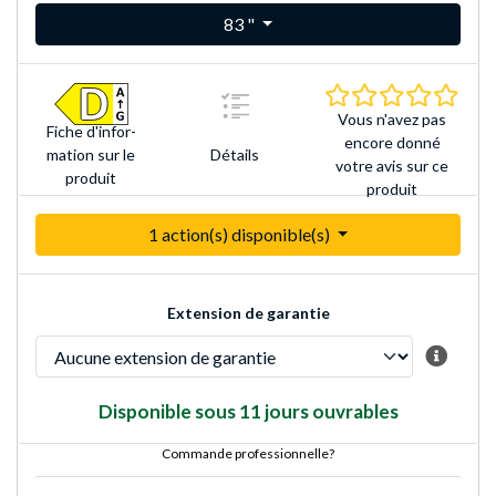
83 "
0.0 É
Vous n'avez pas
Fiche d'infor­
encore donné
Détails
mation sur le
votre avis sur ce
produit
produit
1 action(s) disponible(s)
Extension de garantie
Disponible sous 11 jours ouvrables
Commande professionnelle?