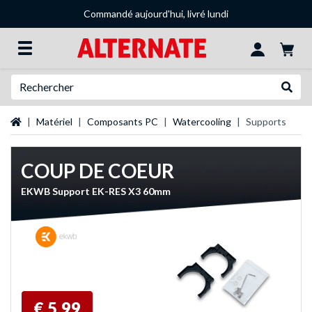
Commandé aujourd'hui, livré lundi
Recherche
Recher
Page d'accueil
Matériel
Composants PC
Watercooling
Supports
COUP DE COEUR
EKWB Support EK-RES X3 60mm
€ 5,99